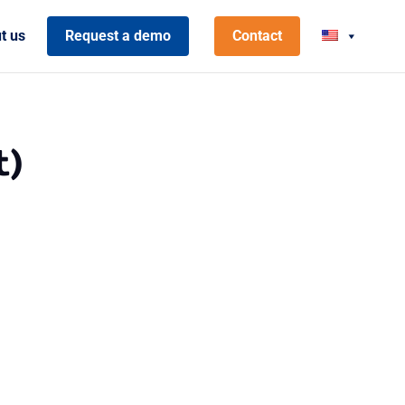
t us
Request a demo
Contact
t)