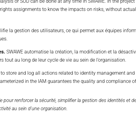
analysis or SOD can be done at any time in SWAWE. In the projec
rights assignments to know the impacts on risks, without actually
ie la gestion des utilisateurs, ce qui permet aux équipes infor
ues.
es.
SWAWE automatise la création, la modification et la désactiva
rs tout au long de leur cycle de vie au sein de l’organisation.
 store and log all actions related to identity management and 
ameterized in the IAM guarantees the quality and compliance of 
our renforcer la sécurité, simplifier la gestion des identités et d
tivité au sein d’une organisation.