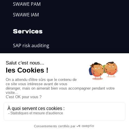
SWAWE PAM
SWAWE IAM
Services
SAP risk auditing
SWAWE integration and configuration
Updates and support
Resources
Blog
Customer Cases
Legal information
|
Privacy Policy
|
©