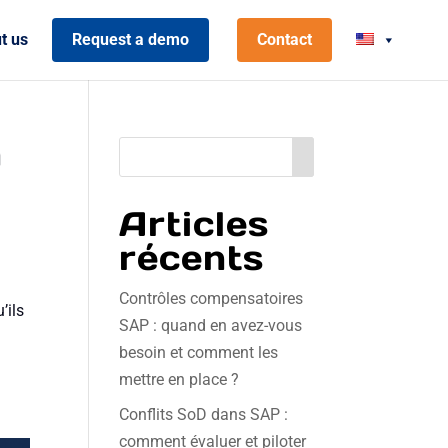
t us
Request a demo
Contact
n
Articles
récents
Contrôles compensatoires
’ils
SAP : quand en avez-vous
besoin et comment les
mettre en place ?
Conflits SoD dans SAP :
comment évaluer et piloter