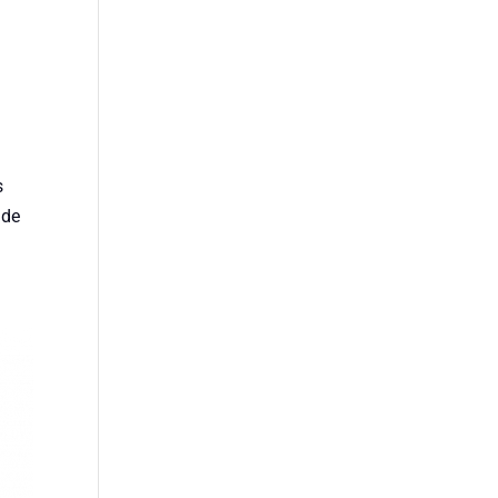
s
 de